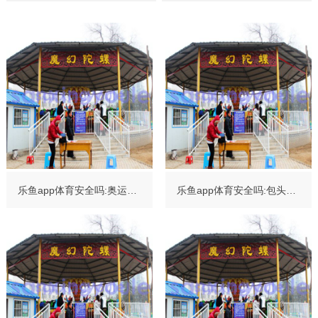
乐鱼app体育安全吗:奥运冠军陆春龙挂职担任苏州大学体育学院副院长
乐鱼app体育安全吗:包头市一充气城堡被风掀翻致两岁男童昏倒两个多月14万医疗费压顶事端责任存心不良仍未出