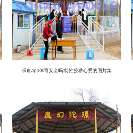
乐鱼app体育安全吗:特性狡猾心爱的图片集