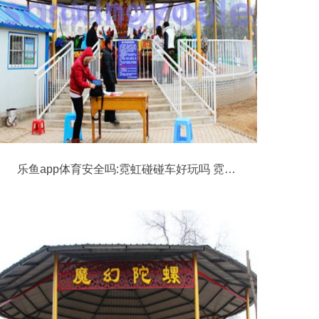
乐鱼app体育安全吗:霓虹碰碰车好玩吗 霓虹碰碰车玩法简介