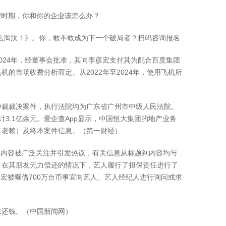
时期，你和你的企业该怎么办？
么淘汰！》。你，敢不敢成为下一个破局者？扫码咨询报名
024年，经董事会批准，其向李彦宏支付其为配合百度集团
市场收费分析而定。从2022年至2024年，使用飞机所
裁裁决案件，执行法院均为广东省广州市中级人民法院。
计3.1亿余元。爱企查App显示，中国恒大集团的地产业务
（老赖）及终本案件信息。（第一财经）
不实内容被广泛关注并引发热议，有关信息从标题到内容均与
。在其朋友无力偿还的情况下，艺人履行了担保责任进行了
宏被曝借700万台币事宜向艺人、艺人经纪人进行询问或求
未还钱。（中国新闻网）