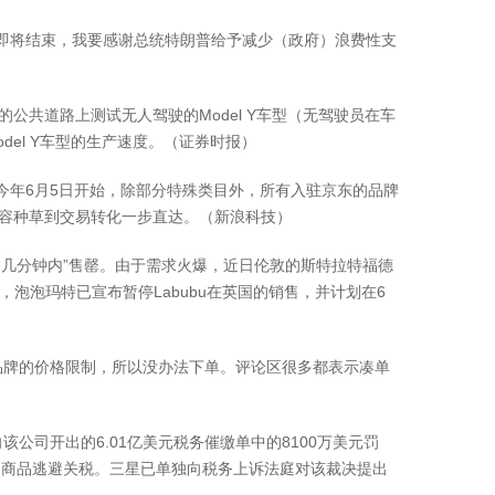
期即将结束，我要感谢总统特朗普给予减少（政府）浪费性支
公共道路上测试无人驾驶的Model Y车型（无驾驶员在车
odel Y车型的生产速度。（证券时报）
今年6月5日开始，除部分特殊类目外，所有入驻京东的品牌
内容种草到交易转化一步直达。（新浪科技）
常“几分钟内”售罄。由于需求火爆，近日伦敦的斯特拉特福德
泡泡玛特已宣布暂停Labubu在英国的销售，并计划在6
牌的价格限制，所以没办法下单。评论区很多都表示凑单
司开出的6.01亿美元税务催缴单中的8100万美元罚
进口商品逃避关税。三星已单独向税务上诉法庭对该裁决提出