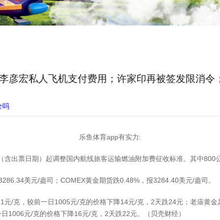
度向李彦宏私人飞机支付费用；许家印再被签发限消令
全吗
乐鱼体育app有实力:
（含出票日期）起调整国内航线旅客运输燃油附加费征收标准。其中800
.34美元/盎司；COMEX黄金期货跌0.48%，报3284.40美元/盎司。
克，较前一日1005元/克的价格下降14元/克，2天跌24元；老庙黄金足
日1006元/克的价格下降16元/克，2天跌22元。（贝壳财经）