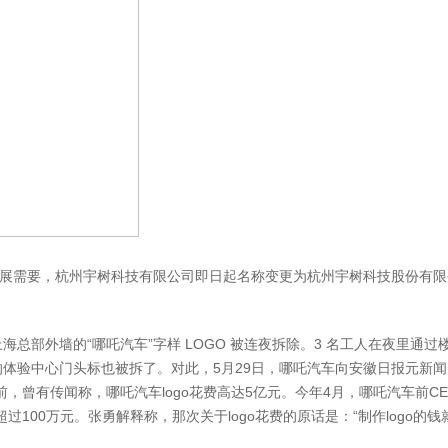
展需要，杭州宇树科技有限公司即日起名称变更为杭州宇树科技股份有限公
外墙的“哪吒汽车”字样 LOGO 被连夜拆除。3 名工人在夜里通过楼
体验中心门头标也被拆了。对此，5月29日，哪吒汽车向安徽日报元新闻
，曾有传闻称，哪吒汽车logo花费高达5亿元。今年4月，哪吒汽车前
超过100万元。张勇解释称，那次关于logo花费的原话是：“制作logo的