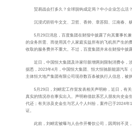
贸易战会打多久？全球脱钩成定局？中小企业怎么活？将
沉浸式听听牛文文、卫哲、香帅、章苏阳、江南春、杨明
5月29日消息，百度集团在财报中披露了向其董事长兼首
的业务所需、而使用其个人家庭实益所有的飞机所产生的费
收取的服务费并不重大。不过，百度集团并未在财报中披
近日，中国恒大集团及许家印新增两则限制消费令，涉及
据悉，2023年4月，中国恒大集团、恒大恒驰新能源汽车（
主体恒大地产集团有限公司现存数百条被执行人信息，被
5月29日，刘畊宏工作室发表相关声明称，近日，有关本
真实的情况存在事实出入。声明称借款系艺人朋友向史金
代还；有关涉及史金生与艺人个人纠纷，案件已于2024
证。
此前，刘畊宏被曝与人合作开餐饮公司，因周转不灵，曾向