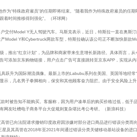
作为“特殊政府雇员”的任期即将结束。“随着我作为特殊政府雇员的任
会跟着时间推移得到强化”。（环球网）
交付Model Y无人驾驶汽车。马斯克表示，近日，特斯拉一直在奥斯汀的
del Y和Cybertruck两款车型，特斯拉确认该公司正不断加快新款M
，推出“红京计划”，为品牌和商家带来生意增长新路径。具体而言，从
广告可添加京东购物链接，用户点击广告可直接跳转至京东APP，实现从
师玩具跃升为国际潮流偶像。最新上市的Labubu系列在美国、英国等地经
显示，几名男子拳脚相向，保安和其他顾客奋力阻拦。由于安全风险上升，
时被告知不能购买。客服称，因为用户凑单后的购买价格过低，低于品
还有网友吐槽电子商务平台大促规则复杂堪比考公考研。（新浪科技）
已向法院请求撤销印度政府因涉嫌对部分进口商品进行错误分类而向该公
三星及其高管在2018年至2021年间通过错误分类关键移动基站设备的