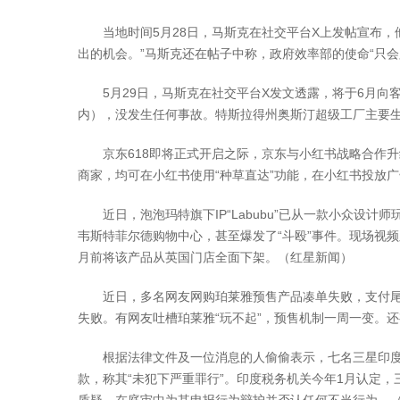
当地时间5月28日，马斯克在社交平台X上发帖宣布，他
出的机会。”马斯克还在帖子中称，政府效率部的使命“只
5月29日，马斯克在社交平台X发文透露，将于6月向客户
内），没发生任何事故。特斯拉得州奥斯汀超级工厂主要生产Mo
京东618即将正式开启之际，京东与小红书战略合作升级
商家，均可在小红书使用“种草直达”功能，在小红书投放
近日，泡泡玛特旗下IP“Labubu”已从一款小众设计
韦斯特菲尔德购物中心，甚至爆发了“斗殴”事件。现场视频
月前将该产品从英国门店全面下架。（红星新闻）
近日，多名网友网购珀莱雅预售产品凑单失败，支付尾款
失败。有网友吐槽珀莱雅“玩不起”，预售机制一周一变。
根据法律文件及一位消息的人偷偷表示，七名三星印度高管
款，称其“未犯下严重罪行”。印度税务机关今年1月认定，