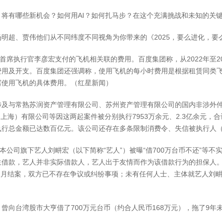
有哪些新机会？如何用AI？如何扎马步？在这个充满挑战和未知的关键
超、贾伟他们从不同纬度不同视角为你带来的《2025，要么进化，要
席执行官李彦宏支付的飞机相关联的费用。百度集团称，从2022年至2
用及开支。百度集团还强调称，使用飞机的每小时费用是根据租赁同类飞机的
露使用飞机的具体费用。（红星新闻）
与常熟苏润资产管理有限公司、苏州资产管理有限公司的国内非涉外仲
上海）有限公司等因这两起案件被分别执行7953万余元、2.3亿余元，合
执行总金额已达数百亿元。该公司还存在多条限制消费令、失信被执行人
公司旗下艺人刘畊宏（以下简称“艺人”）被曝“借700万台币不还”等
生借款，艺人并非实际借款人，艺人出于友情而作为该借款行为的担保人
年1月结案，双方已不存在争议或纠纷事项；未有任何人士、主体就艺人刘畊
台湾股市大亨借了700万元台币（约合人民币168万元），拖了9年