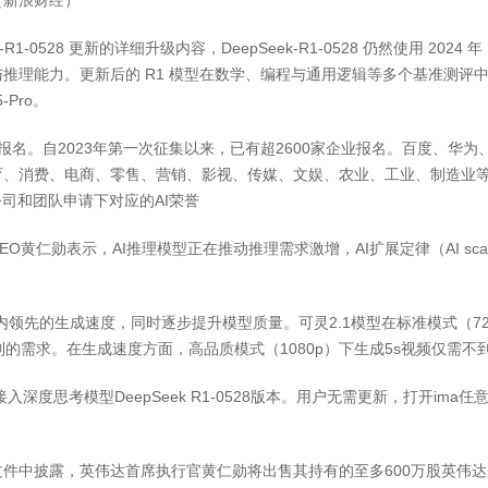
（新浪财经）
528 更新的详细升级内容，DeepSeek-R1-0528 仍然使用 2024 年 1
推理能力。更新后的 R1 模型在数学、编程与通用逻辑等多个基准测评
-Pro。
报名。自2023年第一次征集以来，已有超2600家企业报名。百度、华为
、消费、电商、零售、营销、影视、传媒、文娱、农业、工业、制造业等2
司和团队申请下对应的AI荣誉
黄仁勋表示，AI推理模型正在推动推理需求激增，AI扩展定律（AI scal
先的生成速度，同时逐步提升模型质量。可灵2.1模型在标准模式（720p
的需求。在生成速度方面，高品质模式（1080p）下生成5s视频仅需不
度思考模型DeepSeek R1-0528版本。用户无需更新，打开ima任意
文件中披露，英伟达首席执行官黄仁勋将出售其持有的至多600万股英伟达