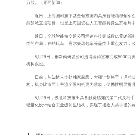
万股。（界面新闻）
近日，上海国司旗下基金领投国内具身智能领域领军企业
能领域直投项目，也是上海国资在人工智能具身生态布局
近日，全球智能短交通公司坦途科技完成数亿元B轮融资
类的布局，在酷玩车、高尔夫球包车等品类上重点发力，
5月29日，创新药研发公司浩博医药宣布完成5000万
机构跟投。
日前，从知情人士处独家获悉，大疆计划将于 7 月推出其首款
构，机身比市面上主流全景相机更为紧凑，便携性明显提升。其内置 
5月29日，傲意科技推出具备触觉感知的第二代灵巧手ROH-
轻量化设计结合工业级仿生结构，实现了接近人类手指的