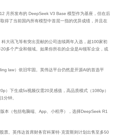
2 月所发布的 DeepSeek V3 Base 模型作为基座，但在后
中取得了当前国内所有模型中首屈一指的优异成绩，并且在
、科大讯飞等有突出贡献的公司连续两年入选，超100家初
0多个产业和领域。如果你所在的企业是AI领军企业，或
ing law）依旧牢固。英伟达平台仍然是开源AI的首选平
）下生成5s视频仅需20灵感值，高品质模式（1080p）
到1分钟。
版本（包括电脑端、App、小程序），选择DeepSeek R1
股票。英伟达首席财务官科莱特·克雷斯则计划出售至多50