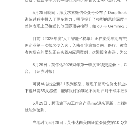
质疑，在庭审中为其申报行为辩护并否认任何不当行为。
5月29日晚间，深度求索微信公众号公布了 DeepSeek-R1-0
训练过程中投入了更多算力，明显提升了模型的思维深度与
整体表现上已接近其他国际顶尖模型，如 o3 与 Gemini-2.5
目前《2025年度“人工智能+”榜单》正在接受早期自主
创企业第一次报名便入选，入榜企业遍布金融、医疗、教育
者你所在的团队正在实践AI应用案例，欢迎报名参选，为公
5月29日，英伟达2026财年第一季度业绩交流会上，CEO
台。（证券时报）
可灵AI推出全新2.1系列模型，展现了超高性价比和业内领
下也只需35灵感值，能够很好的满足不同用户对于成本控制
5月29日，腾讯旗下AI工作台产品ima迎来更新，全端接入深
就能体验到。
当地时间5月28日，英伟达向美国证监会提交的10-Q