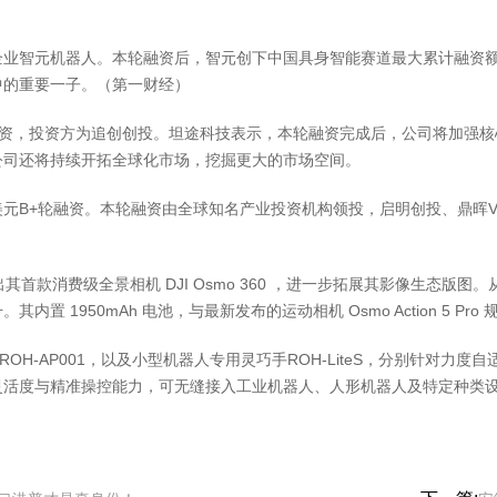
智元机器人。本轮融资后，智元创下中国具身智能赛道最大累计融资额
中的重要一子。（第一财经）
，投资方为追创创投。坦途科技表示，本轮融资完成后，公司将加强核
公司还将持续开拓全球化市场，挖掘更大的市场空间。
美元B+轮融资。本轮融资由全球知名产业投资机构领投，启明创投、鼎晖
消费级全景相机 DJI Osmo 360 ，进一步拓展其影像生态版图。从披
1950mAh 电池，与最新发布的运动相机 Osmo Action 5 Pro
AP001，以及小型机器人专用灵巧手ROH-LiteS，分别针对力度自适
灵活度与精准操控能力，可无缝接入工业机器人、人形机器人及特定种类