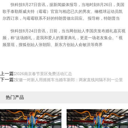
快科技8月27日音讯，据新闻媒体报导，当地时刻8月26日，美国
歌手泰勒斯威夫特（霉霉）官宣与相恋已久的男友、橄榄球运动员凯
尔西订亲，与霉霉联系不好的特朗普做出回应。 报导称，特朗普当
快科技8月24日音讯，日前，当当网创始人李国庆发布婚礼嘉宾视
频，称“这场婚礼，是我和爱人的重要典礼，更是一场老友集会。” 视
频显现，搜狐创始人张朝阳、新东方创始人俞敏洪等商界
上一篇:
2026南京春节景区免费活动汇总
下一篇:
安徽一对新人用摇摇车当婚车新郎：两家直线间隔不到一公里
热门产品