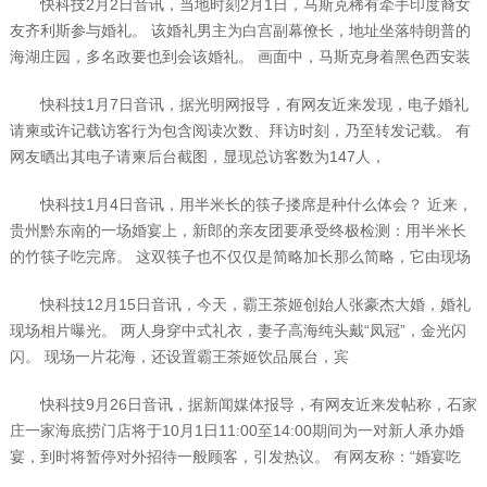
快科技2月2日音讯，当地时刻2月1日，马斯克稀有牵手印度裔女
友齐利斯参与婚礼。 该婚礼男主为白宫副幕僚长，地址坐落特朗普的
海湖庄园，多名政要也到会该婚礼。 画面中，马斯克身着黑色西安装
快科技1月7日音讯，据光明网报导，有网友近来发现，电子婚礼
请柬或许记载访客行为包含阅读次数、拜访时刻，乃至转发记载。 有
网友晒出其电子请柬后台截图，显现总访客数为147人，
快科技1月4日音讯，用半米长的筷子搂席是种什么体会？ 近来，
贵州黔东南的一场婚宴上，新郎的亲友团要承受终极检测：用半米长
的竹筷子吃完席。 这双筷子也不仅仅是简略加长那么简略，它由现场
快科技12月15日音讯，今天，霸王茶姬创始人张豪杰大婚，婚礼
现场相片曝光。 两人身穿中式礼衣，妻子高海纯头戴“凤冠”，金光闪
闪。 现场一片花海，还设置霸王茶姬饮品展台，宾
快科技9月26日音讯，据新闻媒体报导，有网友近来发帖称，石家
庄一家海底捞门店将于10月1日11:00至14:00期间为一对新人承办婚
宴，到时将暂停对外招待一般顾客，引发热议。 有网友称：“婚宴吃