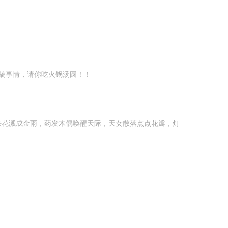
搞事情，请你吃火锅汤圆！！
花溅成金雨，药发木偶唤醒天际，天女散落点点花瓣，灯