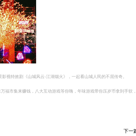
影视特效剧《山城风云-江湖烟火》，一起看山城人民的不屈传奇。
福市集来赚钱，八大互动游戏等你嗨，年味游戏带你压岁币拿到手软，兑
下一篇