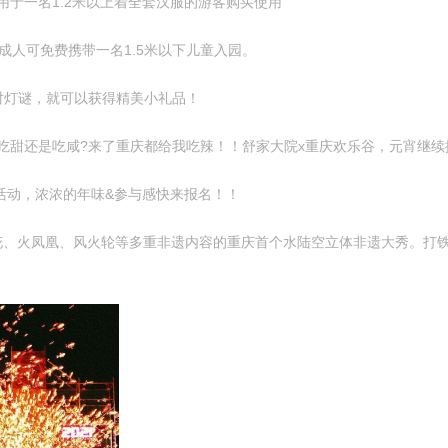
用于一名1.2米以上着全套汉服的游客购买使用
成人可免费携带一名1.5米以下儿童入园。
灯谜，就可以获得精美小礼品！
甜还是吃咸?来了重庆都给我吃辣！！舒家大院x重庆欢乐谷，元宵继续
活动，浓浓的年味&参与感快来报名！！
火凤凰、风火轮等多重非遗内容的重庆首个水陆空立体非遗大秀。打铁