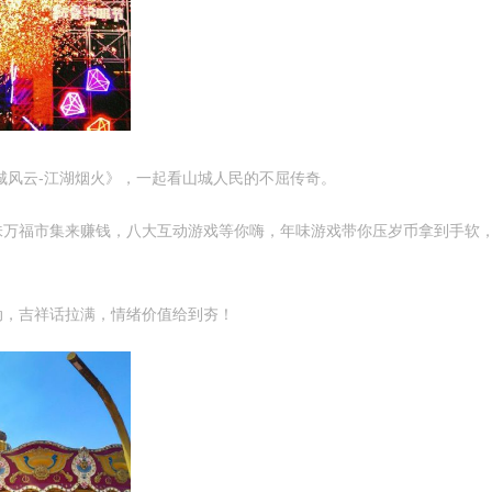
风云-江湖烟火》，一起看山城人民的不屈传奇。
福市集来赚钱，八大互动游戏等你嗨，年味游戏带你压岁币拿到手软，兑
动，吉祥话拉满，情绪价值给到夯！