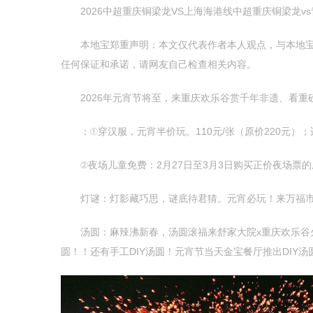
2026中超重庆铜梁龙VS上海海港线中超重庆铜梁龙v
本地宝郑重声明：本文仅代表作者本人观点，与本地宝无
任何保证和承诺，请网友自己检查相关内容。
2026年元宵节将至，来重庆欢乐谷赏千年非遗、看重磅演
：①穿汉服，元宵半价玩。110元/张（原价220元）；
②夜场儿童免费：2月27日至3月3日购买正价夜场票的
灯谜：灯影藏巧思，谜底待君猜。元宵必玩！来万福市集
汤圆：麻辣沸新春，汤圆滚福来舒家大院x重庆欢乐谷火
圆！！还有手工DIY汤圆！元宵节当天金宝餐厅推出DIY