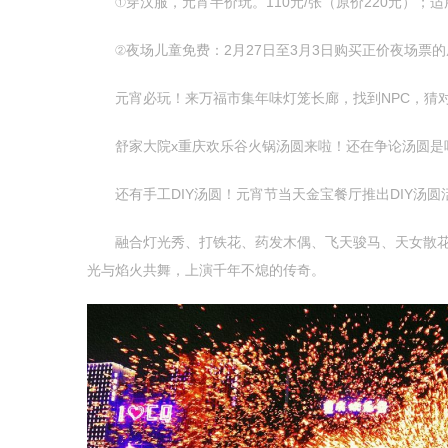
①穿汉服，元宵半价玩。110元/张（原价220元）；适
②夜场儿童免费：2月27日至3月3日购买正价夜场票的
元宵必玩！来万福市集年味灯笼长廊，找到NPC，猜对
舒家大院x重庆欢乐谷火锅汤圆来啦！还在争论汤圆是吃
还有手工DIY汤圆！元宵节当天金宝餐厅推出DIY汤圆
融合灯光秀、打铁花、药发木偶、飞天骏马、天女散花、
光与焰火共舞，上演千年不熄的传奇。