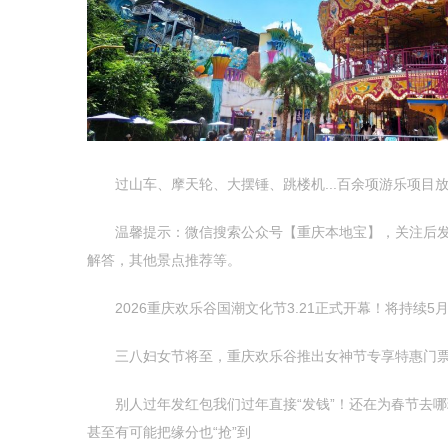
过山车、摩天轮、大摆锤、跳楼机...百余项游乐项目放
温馨提示：微信搜索公众号【重庆本地宝】，关注后发送【
解答，其他景点推荐等。
2026重庆欢乐谷国潮文化节3.21正式开幕！将持续5
三八妇女节将至，重庆欢乐谷推出女神节专享特惠门票
别人过年发红包我们过年直接“发钱”！还在为春节去哪玩
甚至有可能把缘分也“抢”到