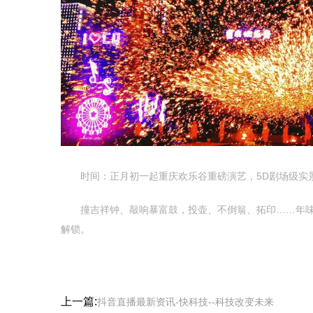
时间：正月初一起重庆欢乐谷重磅演艺，5D剧场级实景
撞吉祥钟、敲响暴富鼓，投壶、不倒翁、拓印……年味万
解锁。
上一篇:
抖音直播最新资讯-快科技--科技改变未来