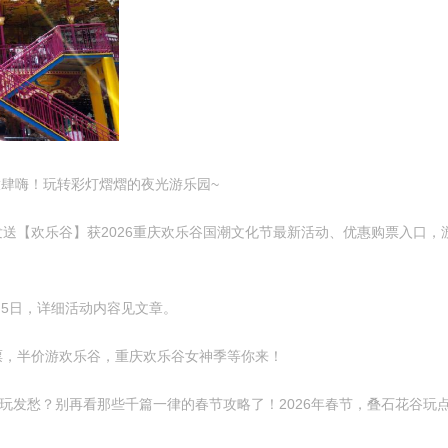
肆嗨！玩转彩灯熠熠的夜光游乐园~
欢乐谷】获2026重庆欢乐谷国潮文化节最新活动、优惠购票入口，游
月5日，详细活动内容见文章。
，半价游欢乐谷，重庆欢乐谷女神季等你来！
发愁？别再看那些千篇一律的春节攻略了！2026年春节，叠石花谷玩点