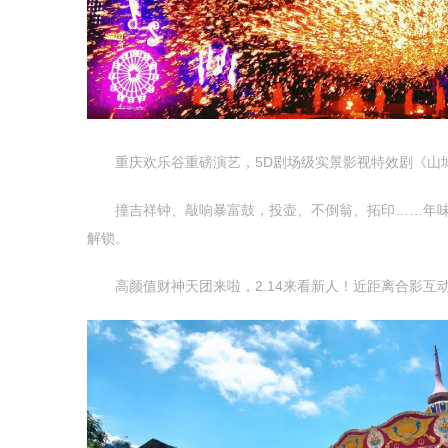
重庆欢乐谷重磅演艺，5D剧场级实景影视特效剧《山城
撞吉祥钟、敲响暴富鼓，投壶、不倒翁、拓印……年味万
解锁。
高颜值财神天团来啦，2.14来看新人！近距离合影互