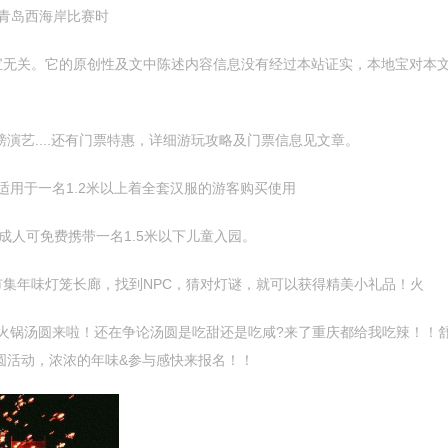
s青岛西海岸比赛时
关。它的原创性及文中陈述内容信息没有经过本站证实，本地宝对本文
艺....还有门票特惠，详细游玩攻略及门票信息见文章。
适用于一名1.2米以上着全套汉服的游客购买使用
成人可免费携带一名1.5米以下儿童入园。
年味灯笼长廊，找到NPC，猜对灯谜，就可以获得精美小礼品！火
锅汤圆来啦！还在争论汤圆是吃甜还是吃咸?来了重庆都给我吃辣！！舒
汤圆活动，浓浓的年味&参与感快来报名！！